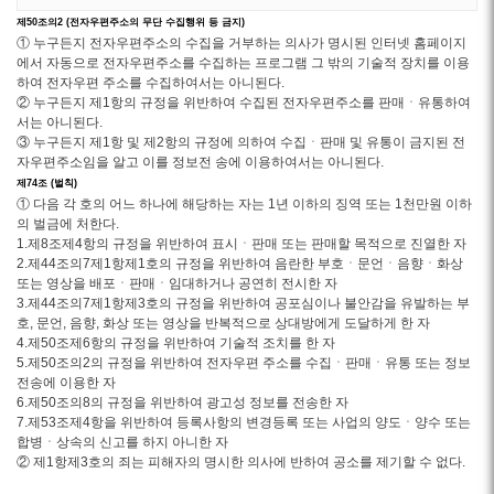
제50조의2 (전자우편주소의 무단 수집행위 등 금지)
① 누구든지 전자우편주소의 수집을 거부하는 의사가 명시된 인터넷 홈페이지
에서 자동으로 전자우편주소를 수집하는 프로그램 그 밖의 기술적 장치를 이용
하여 전자우편 주소를 수집하여서는 아니된다.
② 누구든지 제1항의 규정을 위반하여 수집된 전자우편주소를 판매ㆍ유통하여
서는 아니된다.
③ 누구든지 제1항 및 제2항의 규정에 의하여 수집ㆍ판매 및 유통이 금지된 전
자우편주소임을 알고 이를 정보전 송에 이용하여서는 아니된다.
제74조 (벌칙)
① 다음 각 호의 어느 하나에 해당하는 자는 1년 이하의 징역 또는 1천만원 이하
의 벌금에 처한다.
1.제8조제4항의 규정을 위반하여 표시ㆍ판매 또는 판매할 목적으로 진열한 자
2.제44조의7제1항제1호의 규정을 위반하여 음란한 부호ㆍ문언ㆍ음향ㆍ화상
또는 영상을 배포ㆍ판매ㆍ임대하거나 공연히 전시한 자
3.제44조의7제1항제3호의 규정을 위반하여 공포심이나 불안감을 유발하는 부
호, 문언, 음향, 화상 또는 영상을 반복적으로 상대방에게 도달하게 한 자
4.제50조제6항의 규정을 위반하여 기술적 조치를 한 자
5.제50조의2의 규정을 위반하여 전자우편 주소를 수집ㆍ판매ㆍ유통 또는 정보
전송에 이용한 자
6.제50조의8의 규정을 위반하여 광고성 정보를 전송한 자
7.제53조제4항을 위반하여 등록사항의 변경등록 또는 사업의 양도ㆍ양수 또는
합병ㆍ상속의 신고를 하지 아니한 자
② 제1항제3호의 죄는 피해자의 명시한 의사에 반하여 공소를 제기할 수 없다.