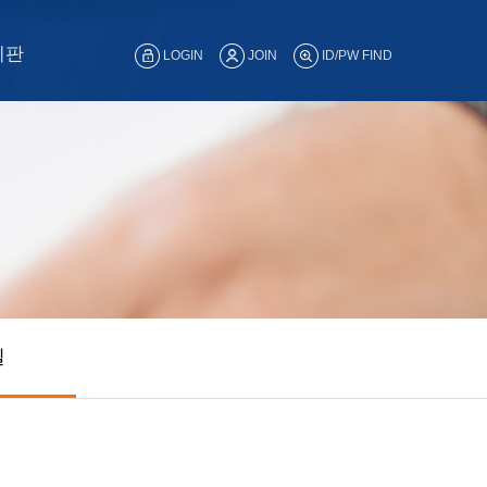
시판
LOGIN
JOIN
ID/PW FIND
실