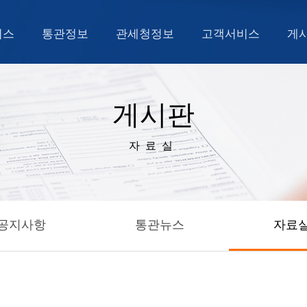
비스
통관정보
관세청정보
고객서비스
게
게시판
자료실
공지사항
통관뉴스
자료